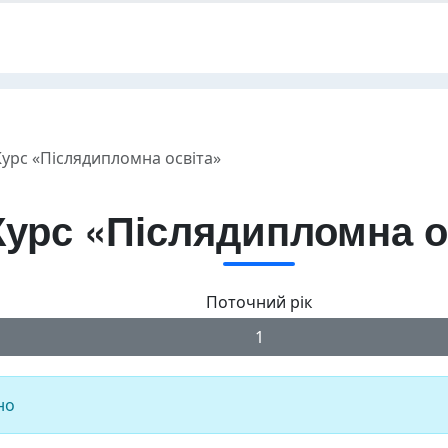
Курс «Післядипломна освіта»
Курс «Післядипломна о
Поточний рік
1
но