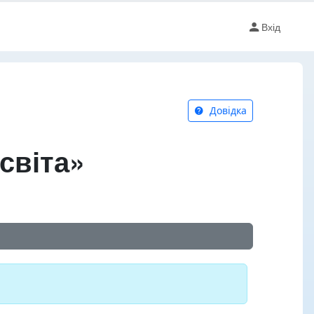
Вхід
Довідка
світа»