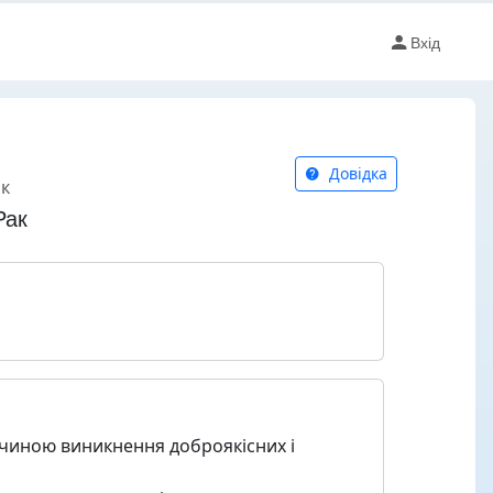
Вхід
Довідка
ак
Рак
ричиною виникнення доброякісних і