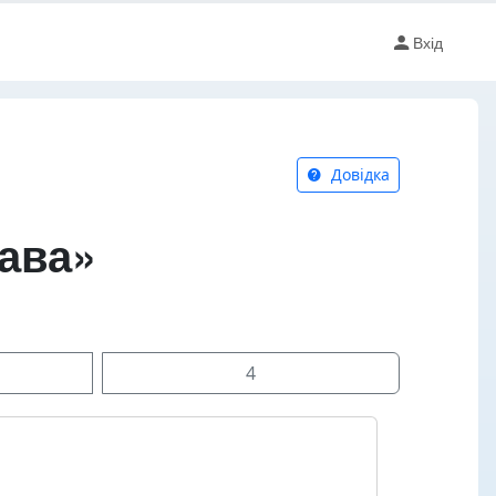
Вхід
Довідка
рава»
4