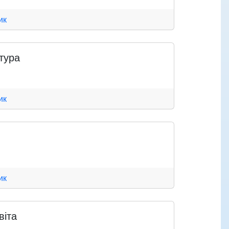
ик
тура
ик
ик
віта