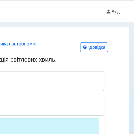
Вхід
зика і астрономія
Довідка
ція світлових хвиль.