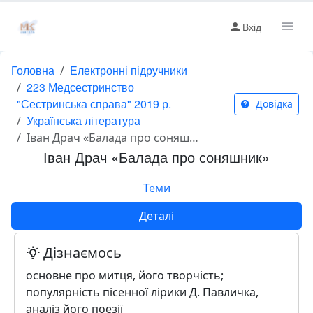
Вхід
Головна
Електронні підручники
223 Медсестринство
"Сестринська справа" 2019 р.
Довідка
Українська література
Іван Драч «Балада про соняшник»
Іван Драч «Балада про соняшник»
Теми
Деталі
Дізнаємось
основне про митця, його творчість;
популярність пісенної лірики Д. Павличка,
аналіз його поезії