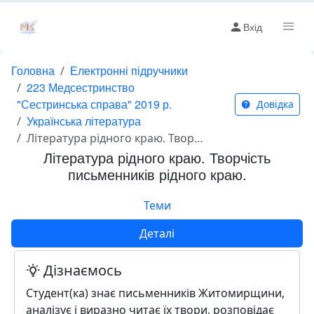
Вхід
Головна
Електронні підручники
223 Медсестринство
"Сестринська справа" 2019 р.
Довідка
Українська література
Література рідного краю. Творчість письменників рідного краю.
Література рідного краю. Творчість
письменників рідного краю.
Теми
Деталі
Дізнаємось
Студент(ка) знає письменників Житомирщини,
аналізує і виразно читає їх твори, розповідає