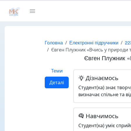
Головна
Електронні підручники
22
Євген Плужник «Вчись у природи тво
Євген Плужник «Вч
Теми
Дізнаємось
Деталі
Студент(ка) знає творч
визначає спільне та ві
Навчимось
Студент(ка) уміє сприй