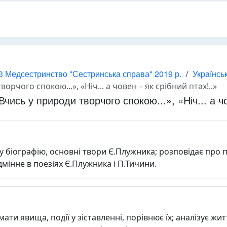
3 Медсестринство "Сестринська справа" 2019 р.
Українсь
рчого спокою...», «Ніч... а човен – як срібний птах!..»
ись у природи творчого спокою...», «Ніч... а чо
у біографію, основні твори Є.Плужника; розповідає про по
дмінне в поезіях Є.Плужника і П.Тичини.
мати явища, події у зіставленні, порівнює їх; аналізує жит