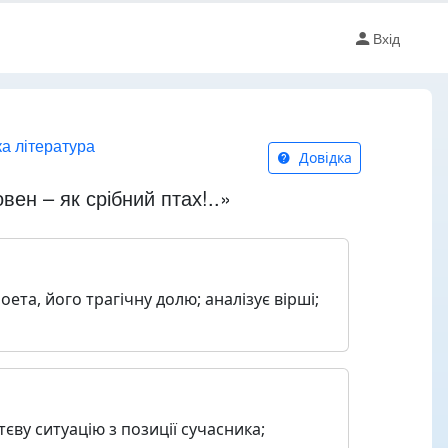
Вхід
ка література
Довідка
вен – як срібний птах!..»
ета, його трагічну долю; аналізує вірші;
тєву ситуацію з позиції сучасника;