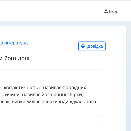
Вхід
ка література
Довідка
м його долі.
її «вітаїстичність»; називає провідних
 П.Тичини; називає його ранні збірки;
поезії, виокремлює ознаки індивідуального