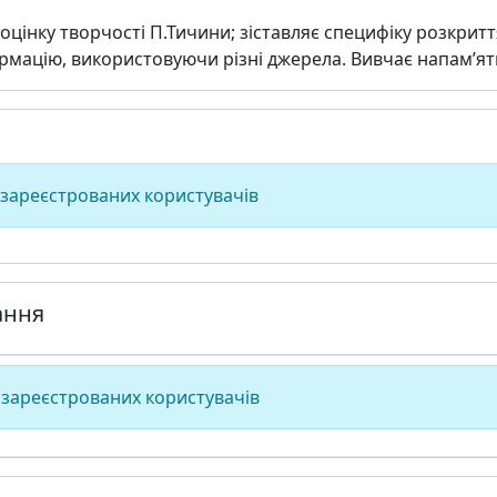
 оцінку творчості П.Тичини; зіставляє специфіку розкрит
рмацію, використовуючи різні джерела. Вивчає напам’ять:
 зареєстрованих користувачів
ання
 зареєстрованих користувачів