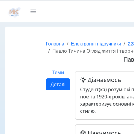
Головна
Електронні підручники
22
Павло Тичина Огляд життя і творчо
Пав
Теми
Дізнаємось
Деталі
Студент(ка) розуміє й п
поетів 1920-х років; ан
характеризує основні м
стилю.
Навчимось