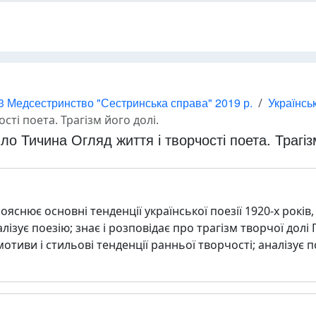
3 Медсестринство "Сестринська справа" 2019 р.
Українсь
сті поета. Трагізм його долі.
ло Тичина Огляд життя і творчості поета. Трагіз
ояснює основні тенденції української поезії 1920-х років, 
алізує поезію; знає і розповідає про трагізм творчої долі
отиви і стильові тенденції ранньої творчості; аналізує 