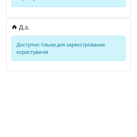
Д.з.
Доступно тільки для зареєстрованих
користувачів
Навчальна хмара «ЛКЛАУД»
Copyright © lcloud.in.ua
з