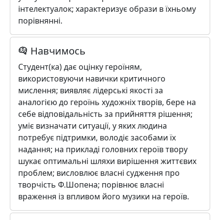
інтелектуалок; характеризує образи в їхньому
порівнянні.
Навчимось
Студент(ка) дає оцінку героїням,
використовуючи навички критичного
мислення; виявляє лідерські якості за
аналогією до героїнь художніх творів, бере на
себе відповідальність за прийняття рішення;
уміє визначати ситуації, у яких людина
потребує підтримки, володіє засобами їх
надання; на прикладі головних героїв твору
шукає оптимальні шляхи вирішення життєвих
проблем; висловлює власні судження про
творчість Ф.Шопена; порівнює власні
враження із впливом його музики на героїв.