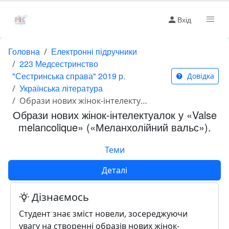
Вхід
Головна
Електронні підручники
223 Медсестринство
"Сестринська справа" 2019 р.
Довідка
Українська література
Образи нових жінок-інтелектуалок у «Valse melancolique» («Меланхолійний вальс»).
Образи нових жінок-інтелектуалок у «Valse
melancolique» («Меланхолійний вальс»).
Теми
Деталі
Дізнаємось
Студент знає зміст новели, зосереджуючи
увагу на створенні образів нових жінок-