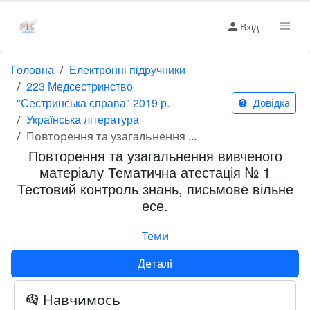
Вхід
Головна
Електронні підручники
223 Медсестринство
"Сестринська справа" 2019 р.
Довідка
Українська література
Повторення та узагальнення вивченого матеріалу Тематична атестація № 1 Тестовий контроль знань, письмове вільне есе.
Повторення та узагальнення вивченого
матеріалу Тематична атестація № 1
Тестовий контроль знань, письмове вільне
есе.
Теми
Деталі
Навчимось