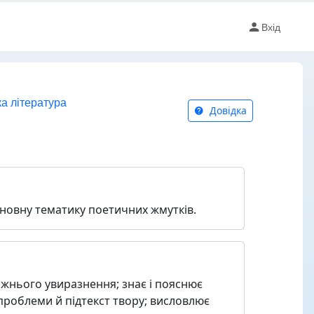
Вхід
ка література
Довідка
.
основну тематику поетичних жмутків.
ожнього увиразнення; знає і пояснює
 проблеми й підтекст твору; висловлює