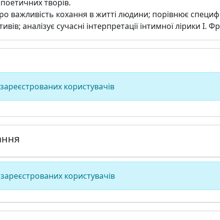
 поетичних творів.
о важливість кохання в житті людини; порівнює специфіку
ивів; аналізує сучасні інтерпретації інтимної лірики І. 
 зареєстрованих користувачів
ання
 зареєстрованих користувачів