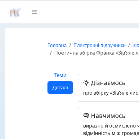
Головна
Електронні підручники
22
Поетична збірка Франка «Зів’яле л
Теми
Дізнаємось
Деталі
про збірку «Зів’яле ли
Навчимось
виразно й осмислено ч
відмінність між грома