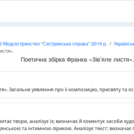
3 Медсестринство "Сестринська справа" 2019 р.
Українсь
истя».
Поетична збірка Франка «Зів’яле листя»
стя». Загальне уявлення про її композицію, присвяту та 
итає твори, аналізує їх; визначає й коментує засоби худ
дянською та інтимною лірикою. Аналізує текст; визначає