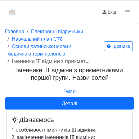
Вхід
Головна
Електронні підручники
Навчальний план С78
Основи латинської мови з
Довідка
медичною термінологією
Іменники III відміни з прикметниками першої групи. Назви солей
Іменники III відміни з прикметниками
першої групи. Назви солей
Теми
Деталі
Дізнаємось
1.особливості іменників III відміни;
2. закінчення іменників III відміни;