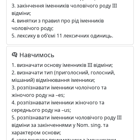
3. закінчення іменників чоловічого роду III
відміни;
4. винятки з правил про рід іменників
чоловічого роду;
5. лексику в об’ємі 11 лексичних одиниць.
Навчимось
1. визначати основу іменників III відміни;
2. визначати тип (приголосний, голосний,
мішаний) відмінювання іменники;
3. розпізнавати іменники чолоічого та
жіночого роду на –es;
4. розпізнавати іменники жіночого та
середнього роду на –us;
5. розпізнавати іменники чоловічого роду III
відміни за закінченнями у Nom. sing. та
характером основи;