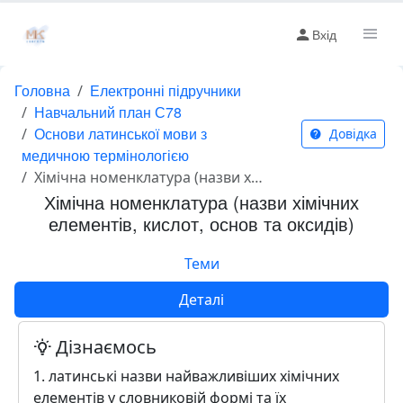
Вхід
Головна
Електронні підручники
Навчальний план С78
Основи латинської мови з
Довідка
медичною термінологією
Хімічна номенклатура (назви хімічних елементів, кислот, основ та оксидів)
Хімічна номенклатура (назви хімічних
елементів, кислот, основ та оксидів)
Теми
Деталі
Дізнаємось
1. латинські назви найважливіших хімічних
елементів у словниковій формі та їх