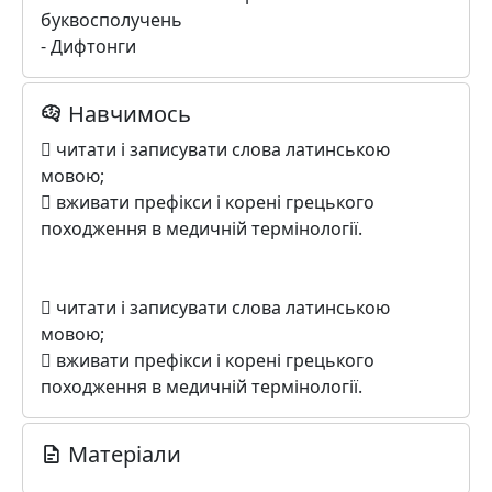
буквосполучень
- Дифтонги
Навчимось
 читати і записувати слова латинською
мовою;
 вживати префікси і корені грецького
походження в медичній термінології.
 читати і записувати слова латинською
мовою;
 вживати префікси і корені грецького
походження в медичній термінології.
Матеріали