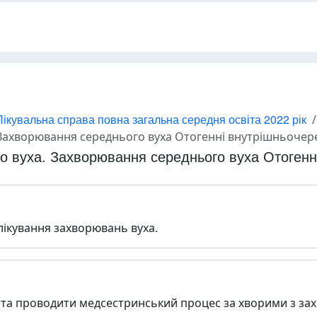
ікувальна справа повна загальна середня освіта 2022 рік
Захворювання середнього вуха Отогенні внутрішньочере
о вуха. Захворювання середнього вуха Отогенні
а лікування захворювань вуха.
 та проводити медсестринський процес за хворими з за