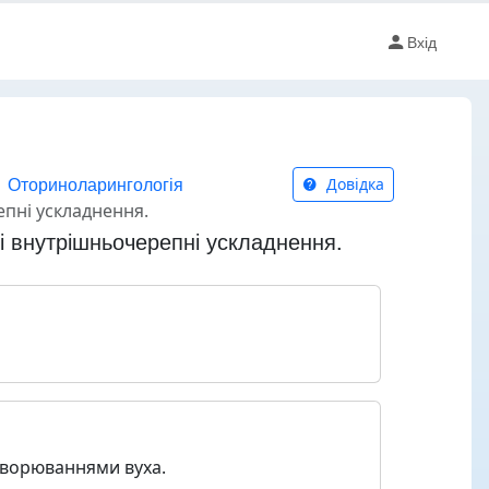
Вхід
Оториноларингологія
Довідка
пні ускладнення.
 внутрішньочерепні ускладнення.
хворюваннями вуха.