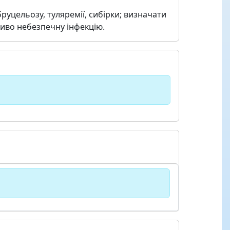
руцельозу, туляремії, сибірки; визначати
ливо небезпечну інфекцію.