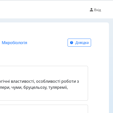
Вхід
Мікробіологія
Довідка
гічні властивості, особливості роботи з
ери, чуми, бруцельозу, туляремії,