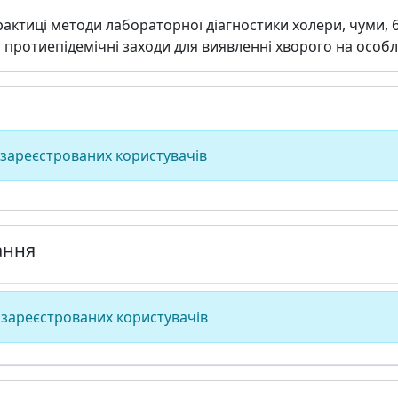
актиці методи лабораторної діагностики холери, чуми, б
 протиепідемічні захо­ди для виявленні хворого на особ
 зареєстрованих користувачів
ання
 зареєстрованих користувачів