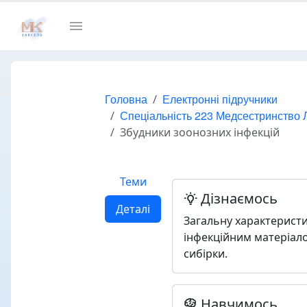
Головна
Електронні підручники
Спеціальність 223 Медсестринство Л
Збудники зоонозних інфекцій
Теми
Дізнаємось
Деталі
Загальну характеристи
інфекційним матеріало
сибірки.
Навчимось