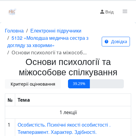
Вхід
Головна
Електронні підручники
5132 «Молодша медична сестра з
Довідка
догляду за хворими»
Основи психології та міжособове спілкування
Основи психології та
міжособове спілкування
Критерії оцінювання
39.29%
№
Тема
1 лекції
Особистість. Психічні якості особистості .
1
Темперамент. Характер. Здібності.